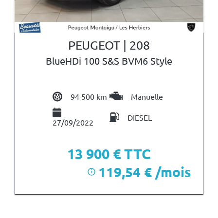
PEUGEOT | 208
BlueHDi 100 S&S BVM6 Style
94 500 km
Manuelle
DIESEL
27/09/2022
13 900
€ TTC
119,54 € /mois
i
après un premier loyer de 4 170 €