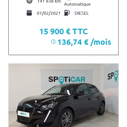
141 838 km
Automatique
01/02/2021
DIESEL
15 900
€ TTC
136,74 € /mois
i
après un premier loyer de 4 770 €