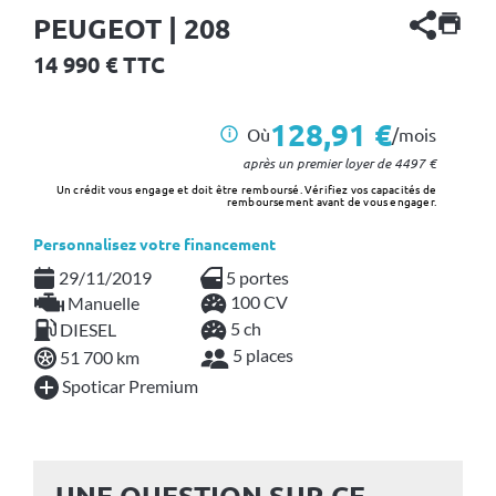
PEUGEOT | 208
14 990
€ TTC
128,91 €
Où
/mois
i
après un premier loyer de
4497
€
Un crédit vous engage et doit être remboursé. Vérifiez vos capacités de
remboursement avant de vous engager.
Personnalisez votre financement
29/11/2019
5 portes
100 CV
Manuelle
5 ch
DIESEL
5 places
51 700 km
Spoticar Premium
UNE QUESTION SUR CE