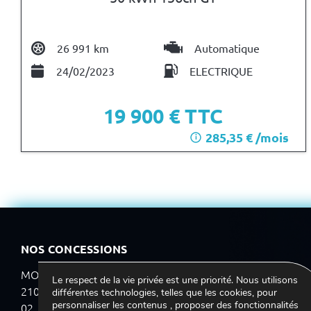
26 991 km
Automatique
24/02/2023
ELECTRIQUE
19 900
€ TTC
285,35 € /mois
i
NOS CONCESSIONS
MONTAIGU
Le respect de la vie privée est une priorité. Nous utilisons
210 rue Paul-Henri Goulet – 85600 Montaigu
différentes technologies, telles que les cookies, pour
personnaliser les contenus , proposer des fonctionnalités
02 51 09 29 29