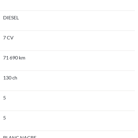
DIESEL
7 CV
71 690 km
130 ch
5
5
BLANC NACRE