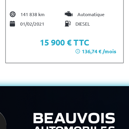
141 838 km
Automatique
01/02/2021
DIESEL
15 900
€ TTC
136,74 € /mois
i
après un premier loyer de 4 770 €