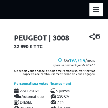
PEUGEOT | 3008
22 990
€ TTC
197,71 €
Où
/mois
i
après un premier loyer de
6897
€
Un crédit vous engage et doit être remboursé. Vérifiez vos
capacités de remboursement avant de vous engager.
Personnalisez votre financement
27/05/2021
5 portes
130 CV
Automatique
7 ch
DIESEL
5 places