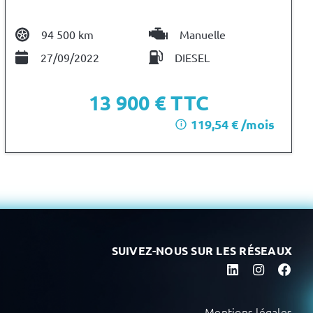
94 500 km
Manuelle
27/09/2022
DIESEL
13 900
€ TTC
119,54 € /mois
i
après un premier loyer de 4 170 €
SUIVEZ-NOUS SUR LES RÉSEAUX
Mentions légales