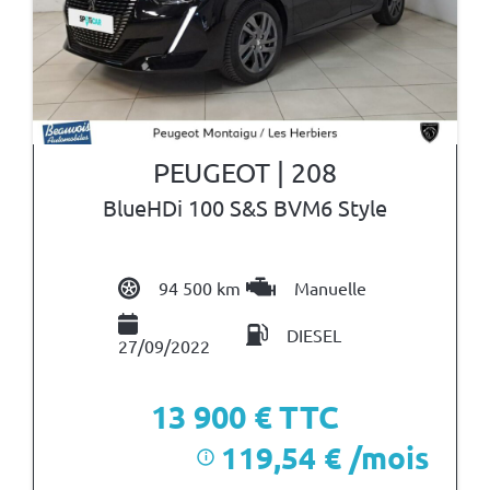
PEUGEOT | 208
BlueHDi 100 S&S BVM6 Style
94 500 km
Manuelle
DIESEL
27/09/2022
13 900
€ TTC
119,54 € /mois
i
après un premier loyer de 4 170 €