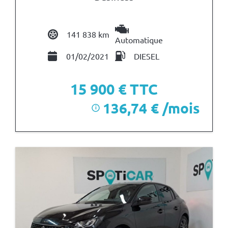
141 838 km
Automatique
01/02/2021
DIESEL
15 900
€ TTC
136,74 € /mois
i
après un premier loyer de 4 770 €