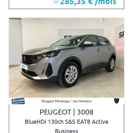
285,35 € /mois
i
PEUGEOT | 3008
BlueHDi 130ch S&S EAT8 Active
Business