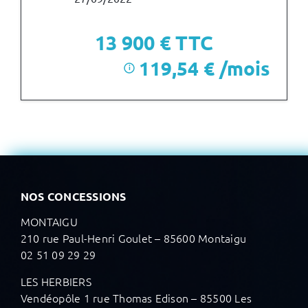
13 900
€ TTC
119,54 € /mois
i
après un premier loyer de 4 170 €
NOS CONCESSIONS
MONTAIGU
210 rue Paul-Henri Goulet – 85600 Montaigu
02 51 09 29 29
LES HERBIERS
Vendéopôle 1 rue Thomas Edison – 85500 Les