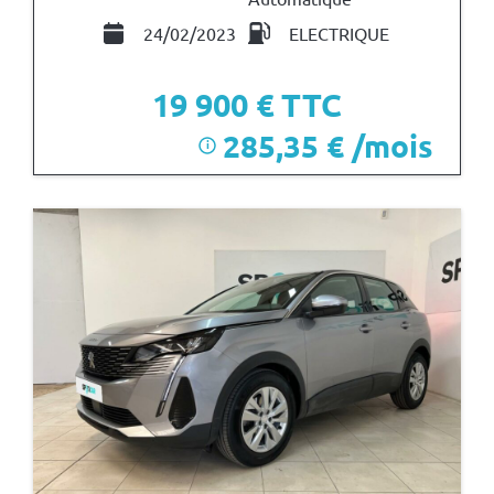
24/02/2023
ELECTRIQUE
19 900
€ TTC
285,35 € /mois
i