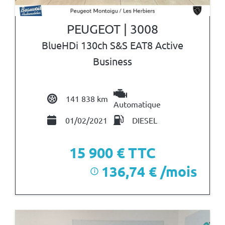
PEUGEOT | 3008
BlueHDi 130ch S&S EAT8 Active
Business
141 838 km
Automatique
01/02/2021
DIESEL
15 900
€ TTC
136,74 € /mois
i
après un premier loyer de 4 770 €