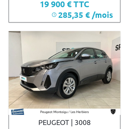
19 900
€ TTC
285,35 € /mois
i
PEUGEOT | 3008