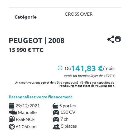
CROSS OVER
Catégorie
PEUGEOT | 2008
15 990
€ TTC
141,83 €
Où
/mois
i
après un premier loyer de
4797
€
Un crédit vous engage et doit être remboursé. Vérifiez vos capacités de
remboursement avant de vous engager.
Personnalisez votre financement
29/12/2021
5 portes
130 CV
Manuelle
7 ch
ESSENCE
5 places
61 050 km