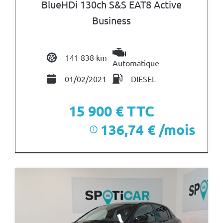
BlueHDi 130ch S&S EAT8 Active
Business
141 838 km
Automatique
01/02/2021
DIESEL
15 900
€ TTC
136,74 € /mois
i
après un premier loyer de 4 770 €