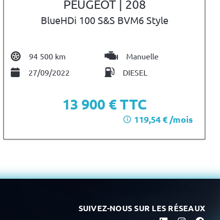
PEUGEOT | 208
BlueHDi 100 S&S BVM6 Style
94 500 km
Manuelle
27/09/2022
DIESEL
13 900
€ TTC
119,54 € /mois
i
après un premier loyer de 4 170 €
SUIVEZ-NOUS SUR LES RÉSEAUX