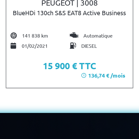
PEUGEOT | 3008
BlueHDi 130ch S&S EAT8 Active Business
141 838 km
Automatique
01/02/2021
DIESEL
15 900
€ TTC
136,74 € /mois
i
après un premier loyer de 4 770 €