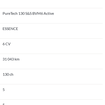
PureTech 130 S&S BVM6 Active
ESSENCE
6 CV
31 043 km
130 ch
5
5