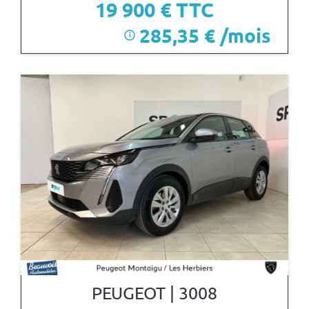
19 900
€ TTC
285,35 € /mois
i
PEUGEOT | 3008