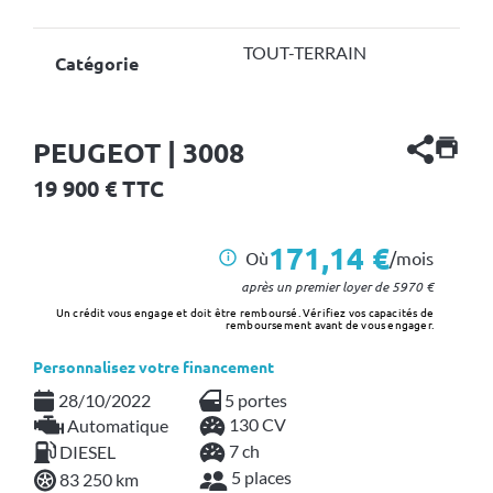
TOUT-TERRAIN
Catégorie
PEUGEOT | 3008
19 900
€ TTC
171,14 €
Où
/mois
i
après un premier loyer de
5970
€
Un crédit vous engage et doit être remboursé. Vérifiez vos capacités de
remboursement avant de vous engager.
Personnalisez votre financement
28/10/2022
5 portes
130 CV
Automatique
7 ch
DIESEL
5 places
83 250 km