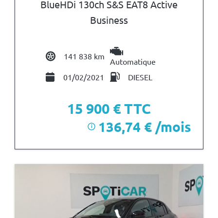
BlueHDi 130ch S&S EAT8 Active
Business
141 838 km
Automatique
01/02/2021
DIESEL
15 900
€ TTC
136,74 € /mois
i
après un premier loyer de 4 770 €