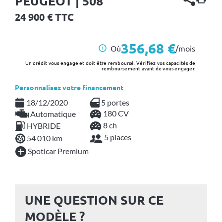
PEUGEOT | 508
24 900
€ TTC
356,68 €
Où
/mois
i
Un crédit vous engage et doit être remboursé. Vérifiez vos capacités de
remboursement avant de vous engager.
Personnalisez votre financement
18/12/2020
5 portes
180 CV
Automatique
8 ch
HYBRIDE
5 places
54 010 km
Spoticar Premium
UNE QUESTION SUR CE
MODÈLE ?