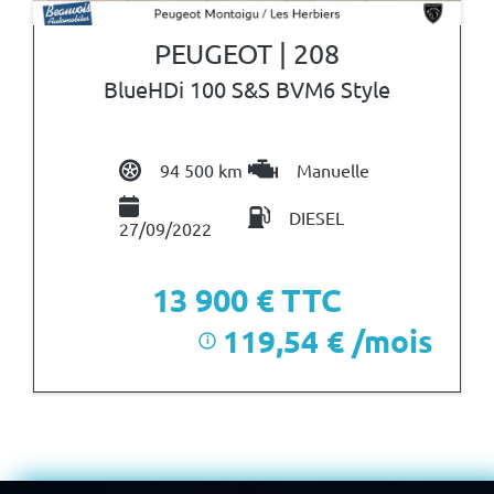
PEUGEOT | 208
BlueHDi 100 S&S BVM6 Style
94 500 km
Manuelle
DIESEL
27/09/2022
13 900
€ TTC
119,54 € /mois
i
après un premier loyer de 4 170 €