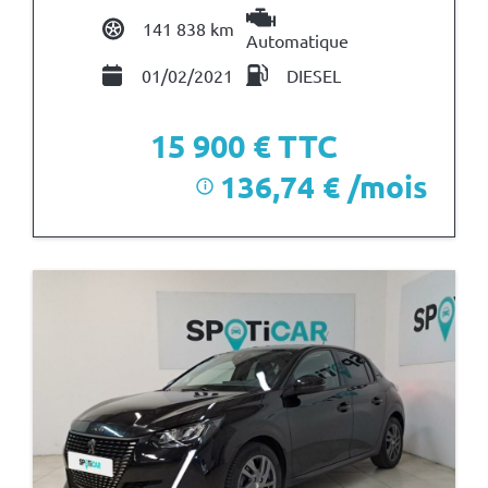
141 838 km
Automatique
01/02/2021
DIESEL
15 900
€ TTC
136,74 € /mois
i
après un premier loyer de 4 770 €