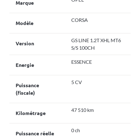
Marque
CORSA
Modèle
GS LINE 1.2T XHL MT6
Version
S/S 100CH
ESSENCE
Energie
5 CV
Puissance
(fiscale)
47 510 km
Kilométrage
0 ch
Puissance réelle